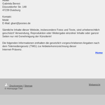
Atelier
Gabriela Berest
Düsseldorfer Str. 148
47239 Duisburg
Kontakt:
Mobil:
E-Mail: gbart@posteo.de
Sämtliche Inhalte dleser Website, insbesondere Fotos und Texte, sind urheberechtlich
geschützt! Verwendung, Reproduktion oder Weitergabe einzelner Inhalte oder ganzer
Seiten nur mit Genehmigung der Künstlerin!
Die folgenden Informationen enthalten die gesetzlich vorgeschriebenen Angaben nach
dem Telemediengesetz (TMG) zur Anbieterkennzeichnung dieser
Internet-Präsenz.
Home
Webansicht
Druckversion
|
Sitemap
© Homepage-Titel