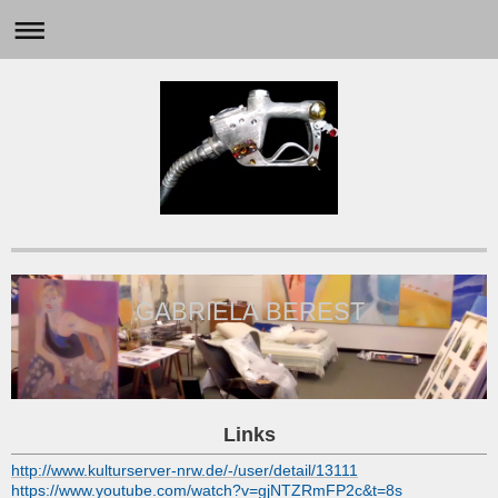
GABRIELA BEREST
Links
http://www.kulturserver-nrw.de/-/user/detail/13111
https://www.youtube.com/watch?v=gjNTZRmFP2c&t=8s